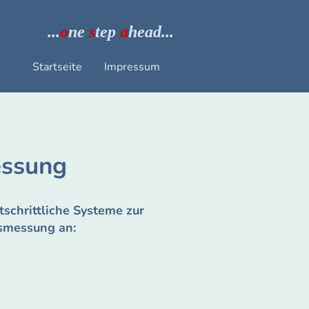
...
o
ne
s
tep
a
head...
Startseite
Impressum
ssung
tschrittliche Systeme zur
smessung an: