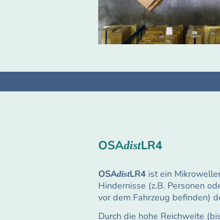
OSA
LR4
dist
OSA
LR4
ist ein Mikrowell
dist
Hindernisse (z.B. Personen od
vor dem Fahrzeug befinden) de
Durch die hohe Reichweite (bi